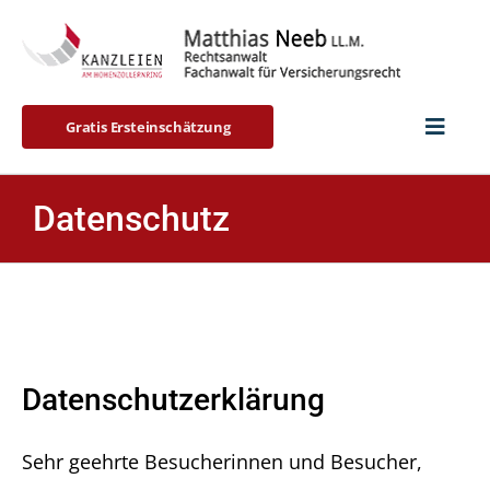
Skip
to
content
Gratis Ersteinschätzung
Startseit
Datenschutz
Berufsun
BU-Blog
Datenschutzerklärung
Vita & Vi
Sehr geehrte Besucherinnen und Besucher,
Kontakt